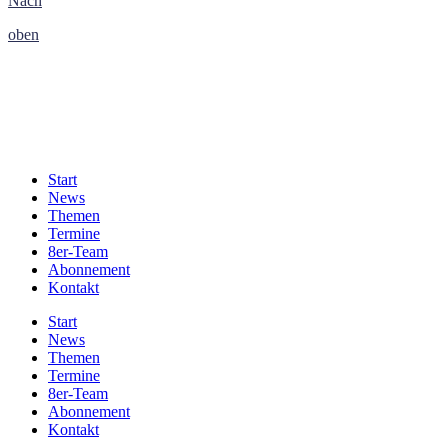
Nach
oben
Start
News
Themen
Termine
8er-Team
Abonnement
Kontakt
Start
News
Themen
Termine
8er-Team
Abonnement
Kontakt