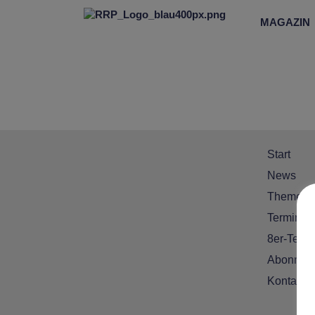
MAGAZIN
Start
News
Themen
Termine
8er-Team
Abonnem
Kontakt