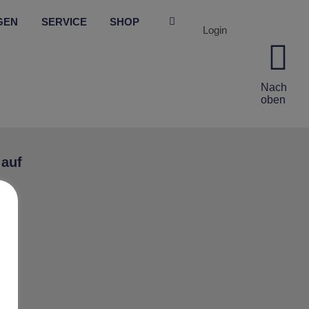
GEN
SERVICE
SHOP
Login
Nach
oben
 auf