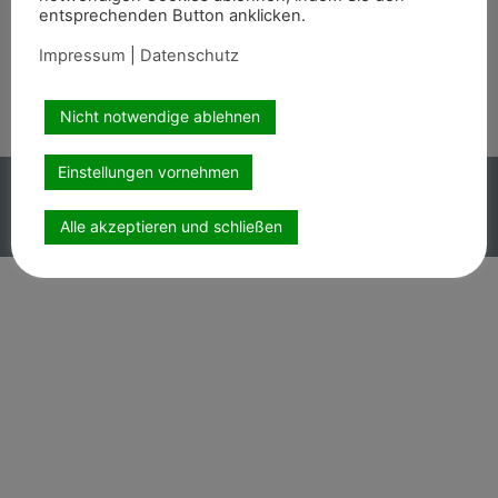
entsprechenden Button anklicken.
Wir sind auch auf
Impressum
|
Datenschutz
Nicht notwendige ablehnen
Einstellungen vornehmen
Copyright PEMAG 2026 – Alle Rechte vorbehalten.
Impressum
|
Datenschutz
Alle akzeptieren und schließen