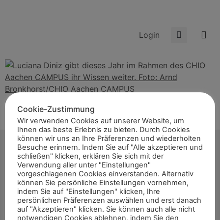
Login
Luciana Diniz gibt dieses Jahr im Rahmen des CHIO
Cookie-Zustimmung
Aachen CAMPUS ihr Wissen weiter. Foto: Arnd
Wir verwenden Cookies auf unserer Website, um
Ihnen das beste Erlebnis zu bieten. Durch Cookies
Bronkhorst/CHIO Aachen CAMPUS
können wir uns an Ihre Präferenzen und wiederholten
Besuche erinnern. Indem Sie auf "Alle akzeptieren und
schließen" klicken, erklären Sie sich mit der
Verwendung aller unter "Einstellungen"
vorgeschlagenen Cookies einverstanden. Alternativ
können Sie persönliche Einstellungen vornehmen,
Start
indem Sie auf "Einstellungen" klicken, Ihre
News
persönlichen Präferenzen auswählen und erst danach
auf "Akzeptieren" klicken. Sie können auch alle nicht
Themen
notwendigen Cookies ablehnen, indem Sie den