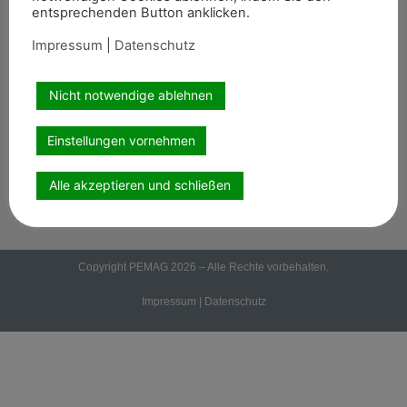
entsprechenden Button anklicken.
Termine
8er-Team
Impressum
|
Datenschutz
Abonnement
Kontakt
Nicht notwendige ablehnen
Einstellungen vornehmen
Wir sind auch auf
Alle akzeptieren und schließen
Copyright PEMAG 2026 – Alle Rechte vorbehalten.
Impressum
|
Datenschutz