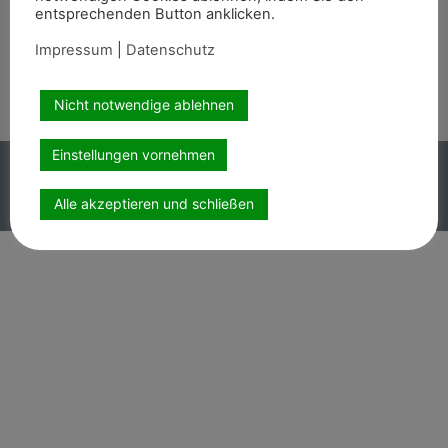
entsprechenden Button anklicken.
Wir sind auch auf
Impressum
|
Datenschutz
Nicht notwendige ablehnen
Einstellungen vornehmen
Copyright PEMAG 2026 – Alle Rechte vorbehalten.
Impressum
|
Datenschutz
Alle akzeptieren und schließen