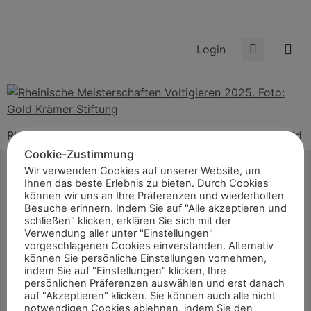
Login
Rheinische Meisterschaften Voltigieren 2025. Foto: Gold
Krämer Stiftung
Cookie-Zustimmung
Wir verwenden Cookies auf unserer Website, um
Ihnen das beste Erlebnis zu bieten. Durch Cookies
können wir uns an Ihre Präferenzen und wiederholten
Besuche erinnern. Indem Sie auf "Alle akzeptieren und
schließen" klicken, erklären Sie sich mit der
Start
Verwendung aller unter "Einstellungen"
vorgeschlagenen Cookies einverstanden. Alternativ
News
können Sie persönliche Einstellungen vornehmen,
Themen
indem Sie auf "Einstellungen" klicken, Ihre
persönlichen Präferenzen auswählen und erst danach
Termine
auf "Akzeptieren" klicken. Sie können auch alle nicht
notwendigen Cookies ablehnen, indem Sie den
8er-Team