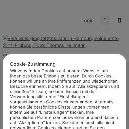
Login
Viva Gold ging letztes Jahr in Hamburg seine erste
S***-Prüfung. Foto: Thomas Hellmann
Cookie-Zustimmung
Wir verwenden Cookies auf unserer Website, um
Ihnen das beste Erlebnis zu bieten. Durch Cookies
können wir uns an Ihre Präferenzen und wiederholten
Besuche erinnern. Indem Sie auf "Alle akzeptieren und
schließen" klicken, erklären Sie sich mit der
Start
Verwendung aller unter "Einstellungen"
vorgeschlagenen Cookies einverstanden. Alternativ
News
können Sie persönliche Einstellungen vornehmen,
Themen
indem Sie auf "Einstellungen" klicken, Ihre
persönlichen Präferenzen auswählen und erst danach
Termine
auf "Akzeptieren" klicken. Sie können auch alle nicht
notwendigen Cookies ablehnen, indem Sie den
8er-Team