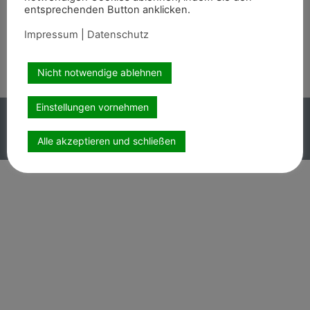
entsprechenden Button anklicken.
Wir sind auch auf
Impressum
|
Datenschutz
Nicht notwendige ablehnen
Einstellungen vornehmen
Copyright PEMAG 2026 – Alle Rechte vorbehalten.
Impressum
|
Datenschutz
Alle akzeptieren und schließen