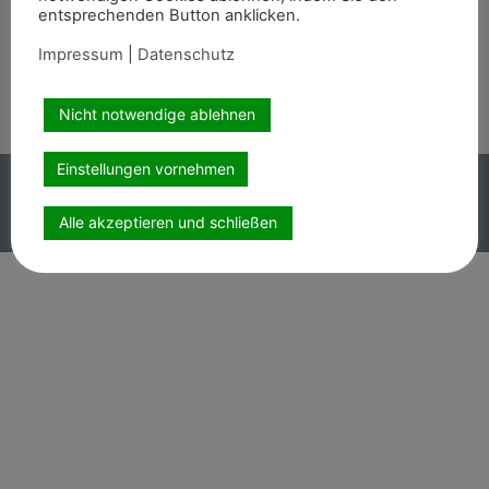
entsprechenden Button anklicken.
Wir sind auch auf
Impressum
|
Datenschutz
Nicht notwendige ablehnen
Einstellungen vornehmen
Copyright PEMAG 2026 – Alle Rechte vorbehalten.
Impressum
|
Datenschutz
Alle akzeptieren und schließen