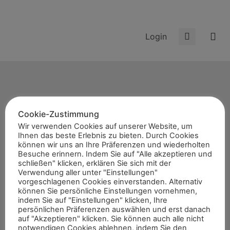
Login
Failed to load and decrypt PDF
Cookie-Zustimmung
Start
Wir verwenden Cookies auf unserer Website, um
News
Ihnen das beste Erlebnis zu bieten. Durch Cookies
können wir uns an Ihre Präferenzen und wiederholten
Themen
Besuche erinnern. Indem Sie auf "Alle akzeptieren und
schließen" klicken, erklären Sie sich mit der
Termine
Verwendung aller unter "Einstellungen"
8er-Team
vorgeschlagenen Cookies einverstanden. Alternativ
können Sie persönliche Einstellungen vornehmen,
Abonnement
indem Sie auf "Einstellungen" klicken, Ihre
persönlichen Präferenzen auswählen und erst danach
Kontakt
auf "Akzeptieren" klicken. Sie können auch alle nicht
notwendigen Cookies ablehnen, indem Sie den