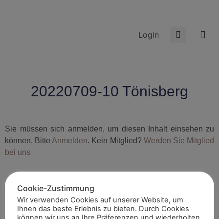
Login
20220709-10 Tönisberg
Sie müssen sich anmelden, um diesen Inhalt einsehen zu
können. Bitte
Anmelden
. Kein Mitglied?
Werden Sie Mitglied
bei uns
Cookie-Zustimmung
Wir verwenden Cookies auf unserer Website, um
Ihnen das beste Erlebnis zu bieten. Durch Cookies
können wir uns an Ihre Präferenzen und wiederholten