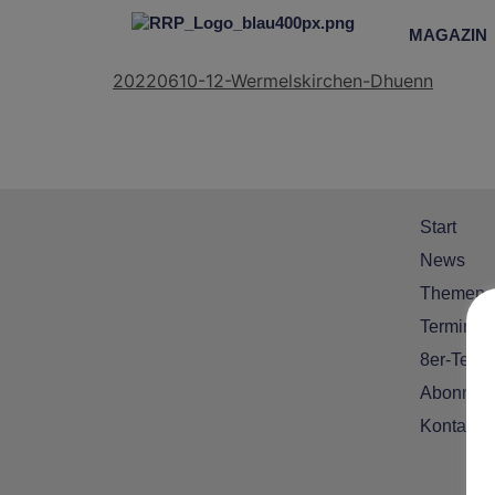
MAGAZIN
20220610-12-Wermelskirchen-Dhuenn
Start
News
Themen
Termine
8er-Team
Abonnem
Kontakt