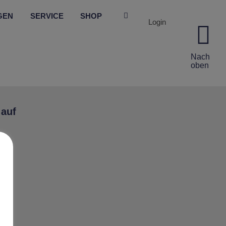
GEN
SERVICE
SHOP
Login
Nach
oben
 auf