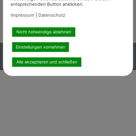
entsprechenden Button anklicken.
Wir sind auch auf
Impressum
|
Datenschutz
Nicht notwendige ablehnen
Einstellungen vornehmen
Copyright PEMAG 2026 – Alle Rechte vorbehalten.
Impressum
|
Datenschutz
Alle akzeptieren und schließen