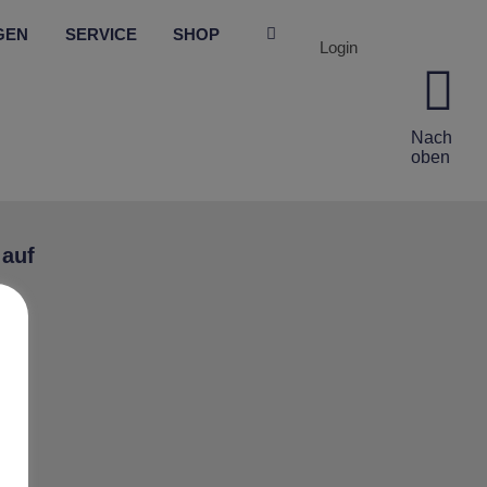
GEN
SERVICE
SHOP
Login
Nach
oben
 auf