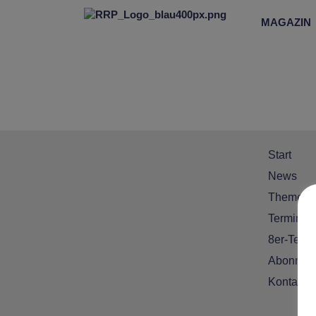
MAGAZIN
Start
News
Themen
Termine
8er-Team
Abonnem
Kontakt