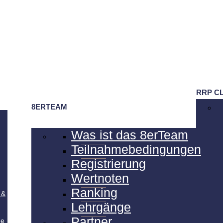
RRP C
8ERTEAM
Was ist das 8erTeam
Teilnahmebedingungen
Registrierung
Wertnoten
Ranking
 &
Lehrgänge
Partner
de