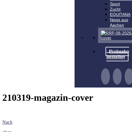
Sport
Zucht
EQUITANA
News aus
Aachen
Probeabo
bestellen
210319-magazin-cover
Nach