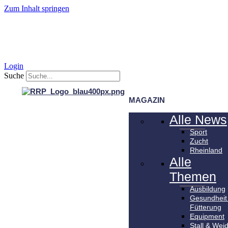
Zum Inhalt springen
Login
Suche
MAGAZIN
Alle News
Sport
Zucht
Rheinland
Alle
Themen
Ausbildung
Gesundheit
Fütterung
Equipment
Stall & Wei