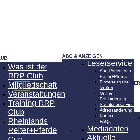
ABO & ANZEIGEN
LUB
Leserservice
Was ist der
Abo Rheinlands
RRP Club
Reiter+Pferde
Einzelausgabe
SER
Mitgliedschaft
kaufen
Veranstaltungen
Online
Registrierung
Training RRP
Nachlieferservice
Club
Adressänderung
Kontakt
Rheinlands
FAQs
Mediadaten
Reiter+Pferde
Aktuelle
Cup