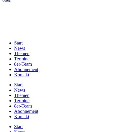
oben
Start
News
Themen
Termine
8er-Team
Abonnement
Kontakt
Start
News
Themen
Termine
8er-Team
Abonnement
Kontakt
Start
News