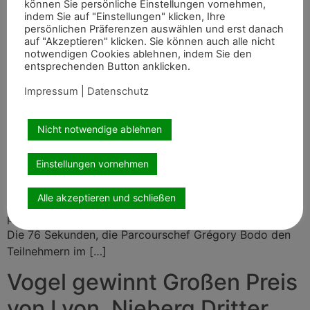
können Sie persönliche Einstellungen vornehmen,
League of Nations der Springreiter – vormals bekannt
indem Sie auf "Einstellungen" klicken, Ihre
als FEI-Nationenpreise – bekanntgegeben. Deutschland
persönlichen Präferenzen auswählen und erst danach
auf "Akzeptieren" klicken. Sie können auch alle nicht
ist dabei. Schweden ist raus, Brasilien drin. […]
notwendigen Cookies ablehnen, indem Sie den
entsprechenden Button anklicken.
Französisches Trio toppt
Impressum
|
Datenschutz
Spring-Weltcup in Lyon
Nicht notwendige ablehnen
Einstellungen vornehmen
Frankreichs Springreiter wussten den Heimvorteil bei
Alle akzeptieren und schließen
der Weltcup-Etappe in Lyon für sich zu nutzen. Einziger
platzierter Deutscher: Vorjahressieger Richard Vogel.
Die 76 Sekunden, die Parcourschef Grégory Bodo den
Teilnehmern im […]
Vogel gewinnt Großen Preis
von Lyon, Nieberg Dritter