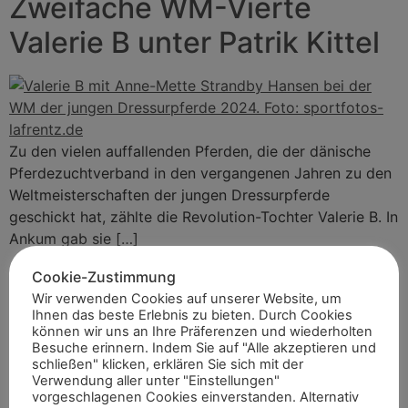
Zweifache WM-Vierte
Valerie B unter Patrik Kittel
Zu den vielen auffallenden Pferden, die der dänische
Pferdezuchtverband in den vergangenen Jahren zu den
Weltmeisterschaften der jungen Dressurpferde
geschickt hat, zählte die Revolution-Tochter Valerie B. In
Ankum gab sie […]
League of Nations 2026 mit
Cookie-Zustimmung
Wir verwenden Cookies auf unserer Website, um
Brasilien statt Schweden
Ihnen das beste Erlebnis zu bieten. Durch Cookies
können wir uns an Ihre Präferenzen und wiederholten
Besuche erinnern. Indem Sie auf "Alle akzeptieren und
schließen" klicken, erklären Sie sich mit der
Verwendung aller unter "Einstellungen"
vorgeschlagenen Cookies einverstanden. Alternativ
Die FEI hat die Liste der qualifizierten Nationen für die