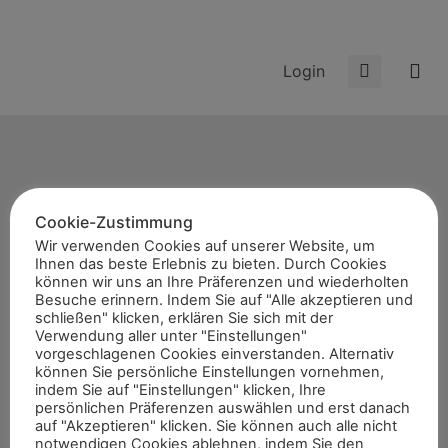
Login
20220806-07-Hamminkeln
Cookie-Zustimmung
Start
Wir verwenden Cookies auf unserer Website, um
News
Ihnen das beste Erlebnis zu bieten. Durch Cookies
können wir uns an Ihre Präferenzen und wiederholten
Themen
Besuche erinnern. Indem Sie auf "Alle akzeptieren und
Termine
schließen" klicken, erklären Sie sich mit der
Verwendung aller unter "Einstellungen"
8er-Team
vorgeschlagenen Cookies einverstanden. Alternativ
können Sie persönliche Einstellungen vornehmen,
Abonnement
indem Sie auf "Einstellungen" klicken, Ihre
Kontakt
persönlichen Präferenzen auswählen und erst danach
auf "Akzeptieren" klicken. Sie können auch alle nicht
notwendigen Cookies ablehnen, indem Sie den