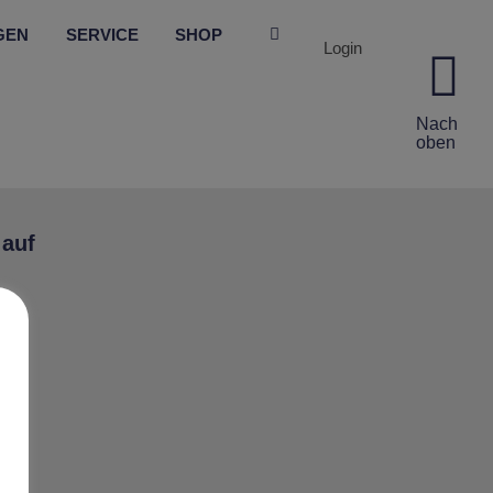
GEN
SERVICE
SHOP
Login
Nach
oben
 auf