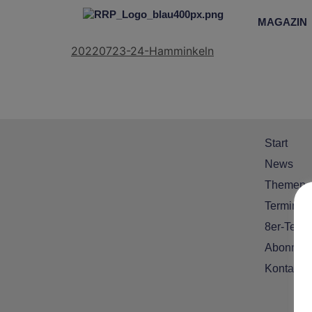
MAGAZIN
20220723-24-Hamminkeln
Start
News
Themen
Termine
8er-Team
Abonnem
Kontakt